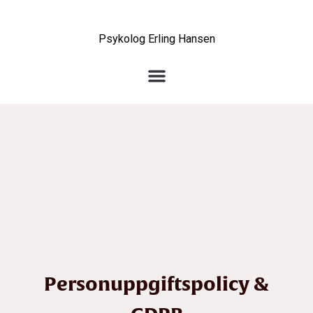
Hoppa
till
Psykolog Erling Hansen
innehåll
Metakognitiv Terapi
Personuppgiftspolicy &