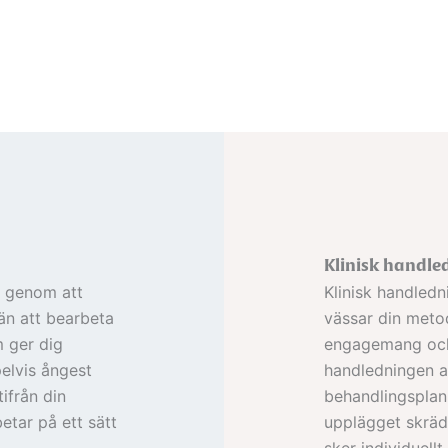
Klinisk handle
l genom att
Klinisk handledn
 än att bearbeta
vässar din meto
m ger dig
engagemang och 
elvis ångest
handledningen ar
ifrån din
behandlingsplan,
betar på ett sätt
upplägget skräd