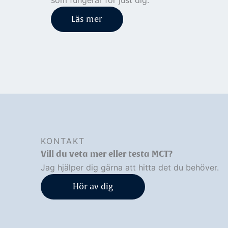
som fungerar för just dig.
Läs mer
KONTAKT
Vill du veta mer eller testa MCT?
Jag hjälper dig gärna att hitta det du behöver.
Hör av dig