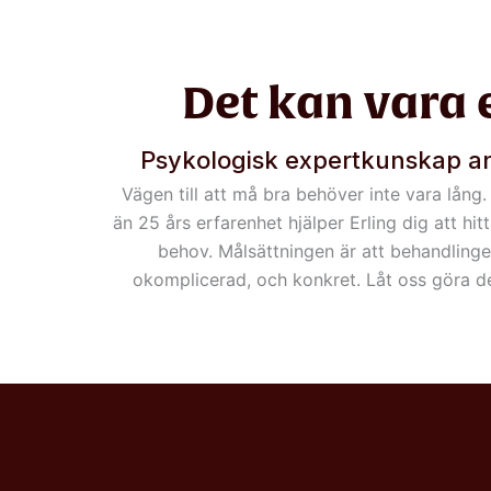
Det kan vara 
Psykologisk expertkunskap an
Vägen till att må bra behöver inte vara lå
än 25 års erfarenhet hjälper Erling dig att hit
behov. Målsättningen är att behandlinge
okomplicerad, och konkret. Låt oss göra de